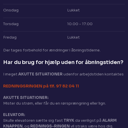
Onsdag
Lukket
Torsdag
10.00 - 17.00
Fredag
Lukket
Der tages for​behold for ændringer i åbningstiderne.
Har du brug for hjælp uden for åbningstiden?​
I meget
AKUTTE SITUATIONER
​ udenfor arbejdstiden kontaktes
​REDNINGSRINGEN på tlf. 97 82 04 11
AKUTTE SITUATIONER:
Mister du strøm, eller får du en rørsprængning eller lign.
ELEVATOR:
Skulle elevatoren sætte sig fast
TRYK
da venligst på
ALARM
KNAPPEN
, og
REDNINGS-RINGEN
vil straks være hos dig.​