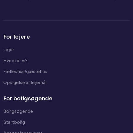
For lejere
Lejer​
Hvem er vi?
Fælleshus/gæstehus
Opsigelse af lejemål
For boligsøgende
Boligsøgende
Startbolig​