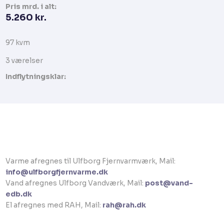
Pris​ mrd. i alt:
5.260 kr.​
97 kvm​​​
​3 værelser​
Indflytningsklar:
Varme afregnes til Ulfborg Fjernvarmværk, Mail:
info@ulfborgfjernvarme.dk
Vand afregnes Ulfborg Vandværk, Mail:
post@vand-
edb.dk
El afregnes med RAH, Mail:
rah@rah.dk