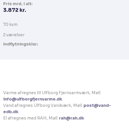
Pris​ mrd. i alt:
3.872 kr.​
70 kvm​​​
​2 værelser​
Indflytningsklar:
Varme afregnes til Ulfborg Fjernvarmværk, Mail:
info@ulfborgfjernvarme.dk
Vand afregnes Ulfborg Vandværk, Mail:
post@vand-
edb.dk
El afregnes med RAH, Mail:
rah@rah.dk