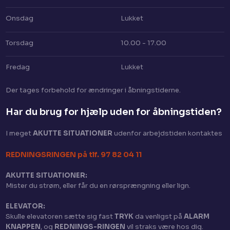
Onsdag
Lukket
Torsdag
10.00 - 17.00
Fredag
Lukket
Der tages for​behold for ændringer i åbningstiderne.
Har du brug for hjælp uden for åbningstiden?​
I meget
AKUTTE SITUATIONER
​ udenfor arbejdstiden kontaktes
​REDNINGSRINGEN på tlf. 97 82 04 11
AKUTTE SITUATIONER:
Mister du strøm, eller får du en rørsprængning eller lign.
ELEVATOR:
Skulle elevatoren sætte sig fast
TRYK
da venligst på
ALARM
KNAPPEN
, og
REDNINGS-RINGEN
vil straks være hos dig.​