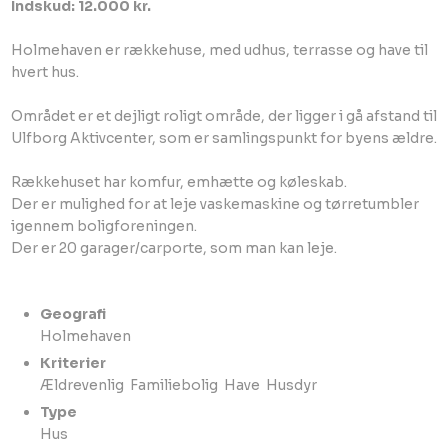
Indskud: 12.000 kr.
Holmehaven er rækkehuse, med udhus, terrasse og have til
hvert hus.
Området er et dejligt roligt område, der ligger i gå afstand til
Ulfborg Aktivcenter, som er samlingspunkt for byens ældre.
Rækkehuset har komfur, emhætte og køleskab.
Der er mulighed for at leje vaskemaskine og tørretumbler
igennem boligforeningen.
Der er 20 garager/carporte, som man kan leje.
Geografi
​Holmehaven​
Kriterier
Ældrevenlig ​ Familiebolig ​ Have ​ Husdyr​
Type
​Hus