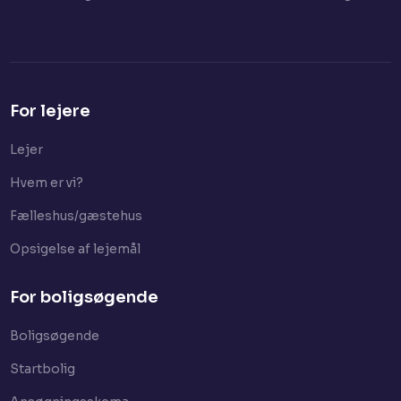
For lejere
Lejer​
Hvem er vi?
Fælleshus/gæstehus
Opsigelse af lejemål
For boligsøgende
Boligsøgende
Startbolig​