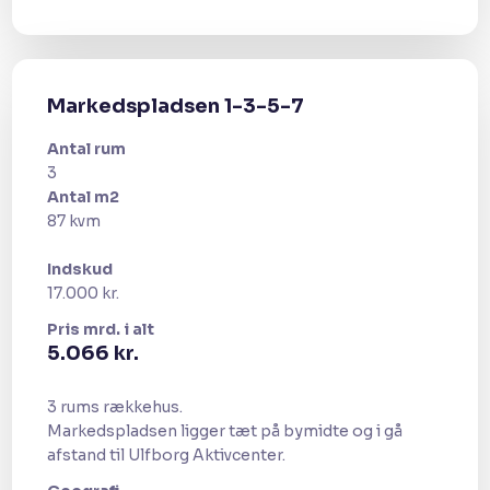
Markedspladsen 1-3-5-7
Antal rum
3
Antal m2
87 kvm​
Indskud
17.000 kr.
Pris​ mrd. i alt
​5.066 kr.
3 rums rækkehus.
Markedspladsen ligger tæt på bymidte og i gå
afstand til Ulfborg Aktivcenter.