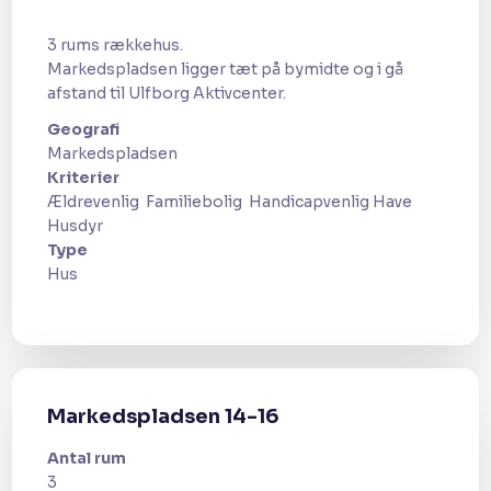
3 rums rækkehus.
Markedspladsen ligger tæt på bymidte og i gå
afstand til Ulfborg Aktivcenter.
Geografi​
​Markedspladsen
Kriterier
Ældrevenlig ​ Familiebolig ​ Handicapvenlig Have ​
Husdyr​
Type
​Hus
Markedspladsen 14-16
Antal rum
3