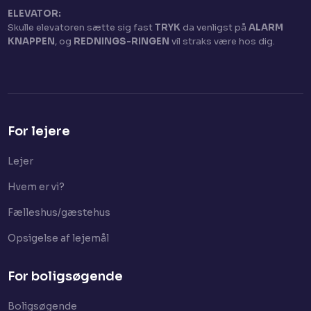
ELEVATOR:
Skulle elevatoren sætte sig fast
TRYK
da venligst på
ALARM
KNAPPEN
, og
REDNINGS-RINGEN
vil straks være hos dig.​
For lejere
Lejer​
Hvem er vi?
Fælleshus/gæstehus
Opsigelse af lejemål
For boligsøgende
Boligsøgende