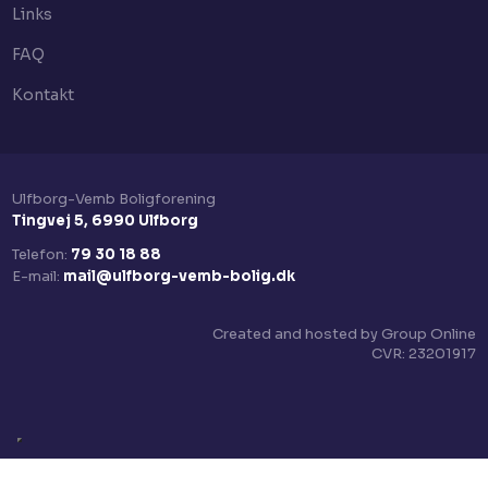
Links
FAQ
Kontakt
Ulfborg-Vemb Boligforening​
Tingvej 5, 6990 Ulfborg
Telefon:
79 30 18 88
E-mail:
mail@ulfborg-vemb-bolig.dk
Created and hosted by Group Online
CVR:​ 23201917