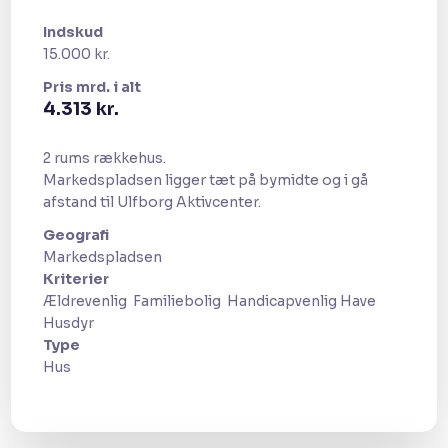
Indskud
15.000 kr.
Pris​ mrd. i alt
​4.313 kr.
2 rums rækkehus.
Markedspladsen ligger tæt på bymidte og i gå
afstand til Ulfborg Aktivcenter.
Geografi​
​Markedspladsen
Kriterier
Ældrevenlig ​ Familiebolig ​ Handicapvenlig Have ​
Husdyr​
Type
​Hus