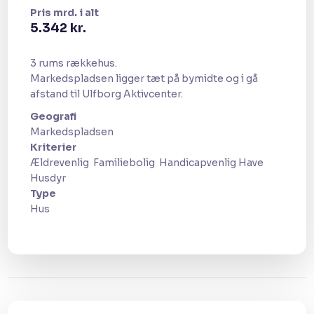
Pris​ mrd. i alt
​5.342 kr.
3 rums rækkehus.
Markedspladsen ligger tæt på bymidte og i gå
afstand til Ulfborg Aktivcenter.
Geografi​
​Markedspladsen
Kriterier
Ældrevenlig ​ Familiebolig ​ Handicapvenlig Have ​
Husdyr​
Type
​Hus