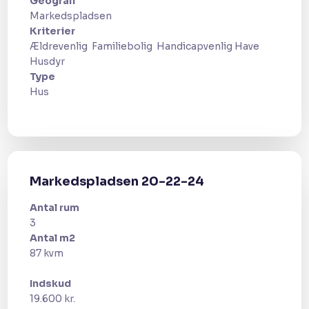
Geografi​
​Markedspladsen
Kriterier
Ældrevenlig ​ Familiebolig ​ Handicapvenlig Have ​
Husdyr​
Type
​Hus
Markedspladsen 20-22-24
Antal rum
3
Antal m2
87 kvm​
Indskud
19.600 kr.