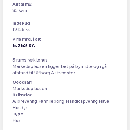
Antal m2
85 kvm​
Indskud
19.125 kr.
Pris​ mrd. i alt
​5.252 kr.
3 rums rækkehus.
Markedspladsen ligger tæt på bymidte og i gå
afstand til Ulfborg Aktivcenter.
Geografi​
​Markedspladsen
Kriterier
Ældrevenlig ​ Familiebolig ​ Handicapvenlig Have ​
Husdyr​
Type
​Hus