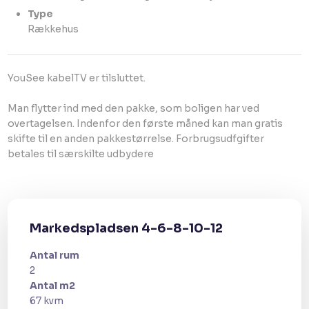
Type
​Rækkehus
YouSee kabelTV er tilsluttet.
Man flytter ind med den pakke, som boligen har ved
overtagelsen. Indenfor den første måned kan man gratis
skifte til en anden pakkestørrelse. Forbrugsudfgifter
betales til særskilte udbydere
Markedspladsen 4-6-8-10-12
Antal rum
2​
Antal m2
67 kvm​