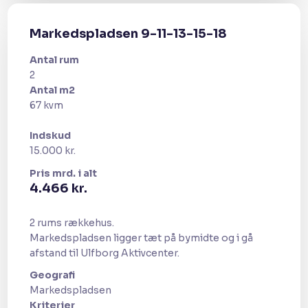
Markedspladsen 9-11-13-15-18
Antal rum
2​
Antal m2
67 kvm​
Indskud
15.000 kr.
Pris​ mrd. i alt
​4.466 kr.
2 rums rækkehus.
Markedspladsen ligger tæt på bymidte og i gå
afstand til Ulfborg Aktivcenter.
Geografi​
​Markedspladsen
Kriterier