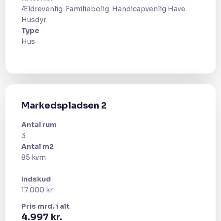
Ældrevenlig ​ Familiebolig ​ Handicapvenlig Have ​
Husdyr​
Type
​Hus
Markedspladsen 2
Antal rum
3
Antal m2
85 kvm​
Indskud
17.000 kr.
Pris​ mrd. i alt
​4.997 kr.