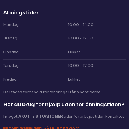
Åbningstider​
Mandag
10.00 - 14.00
Tirsdag
10.00 - 12.00
Onsdag
Lukket
Torsdag
10.00 - 17.00
Fredag
Lukket
Der tages for​behold for ændringer i åbningstiderne.
Har du brug for hjælp uden for åbningstiden?​
I meget
AKUTTE SITUATIONER
​ udenfor arbejdstiden kontaktes
​REDNINGSRINGEN på tlf. 97 82 04 11