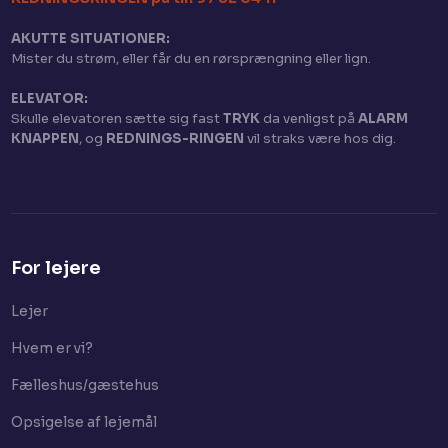
AKUTTE SITUATIONER:
Mister du strøm, eller får du en rørsprængning eller lign.
ELEVATOR:
Skulle elevatoren sætte sig fast
TRYK
da venligst på
ALARM
KNAPPEN
, og
REDNINGS-RINGEN
vil straks være hos dig.​
For lejere
Lejer​
Hvem er vi?
Fælleshus/gæstehus
Opsigelse af lejemål