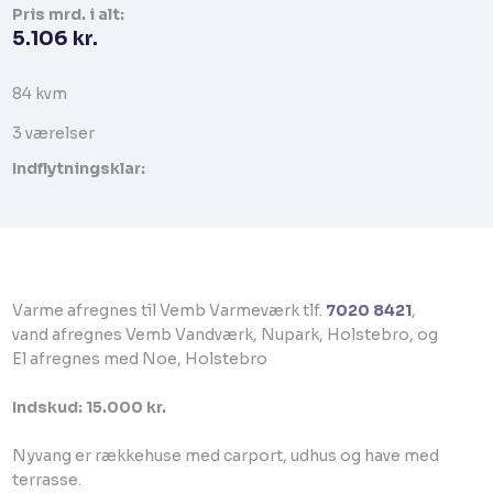
Pris​ mrd. i alt:
5.106 kr.​
84 kvm​​​
​3 værelser​
Indflytningsklar:
​Varme afregnes til Vemb Varmeværk tlf.
7020 8421
,
vand afregnes Vemb Vandværk, Nupark, Holstebro, og
El afregnes med Noe, Holstebro
Indskud: 15.000 kr.
Nyvang er rækkehuse med carport, udhus og have med
terrasse.