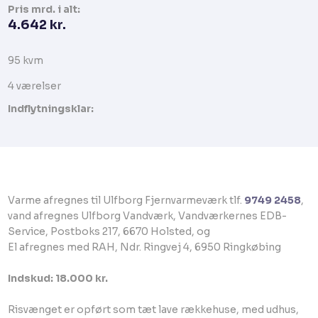
Pris​ mrd. i alt:
4.642 kr.​
95 kvm​​​
​4 værelser​
Indflytningsklar:
​Varme afregnes til Ulfborg Fjernvarmeværk tlf.
9749 2458
,
vand afregnes Ulfborg Vandværk, Vandværkernes EDB-
Service, Postboks 217, 6670 Holsted, og
El afregnes med RAH, Ndr. Ringvej 4, 6950 Ringkøbing
Indskud: 18.000 kr.
Risvænget er opført som tæt lave rækkehuse, med udhus,