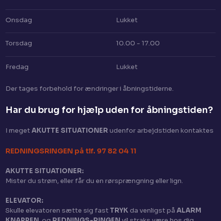
Onsdag
Lukket
Torsdag
10.00 - 17.00
Fredag
Lukket
Der tages for​behold for ændringer i åbningstiderne.
Har du brug for hjælp uden for åbningstiden?​
I meget
AKUTTE SITUATIONER
​ udenfor arbejdstiden kontaktes
​REDNINGSRINGEN på tlf. 97 82 04 11
AKUTTE SITUATIONER:
Mister du strøm, eller får du en rørsprængning eller lign.
ELEVATOR:
Skulle elevatoren sætte sig fast
TRYK
da venligst på
ALARM
KNAPPEN
, og
REDNINGS-RINGEN
vil straks være hos dig.​