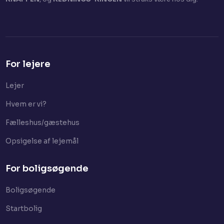
For lejere
Lejer​
Hvem er vi?
Fælleshus/gæstehus
Opsigelse af lejemål
For boligsøgende
Boligsøgende
Startbolig​