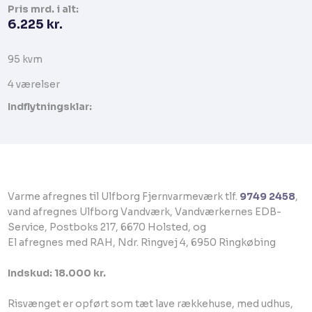
Pris​ mrd. i alt:
6.225 kr.​
95 kvm​​​
​4 værelser​
Indflytningsklar:
​Varme afregnes til Ulfborg Fjernvarmeværk tlf.
9749 2458
,
vand afregnes Ulfborg Vandværk, Vandværkernes EDB-
Service, Postboks 217, 6670 Holsted, og
El afregnes med RAH, Ndr. Ringvej 4, 6950 Ringkøbing
Indskud: 18.000 kr.
Risvænget er opført som tæt lave rækkehuse, med udhus,