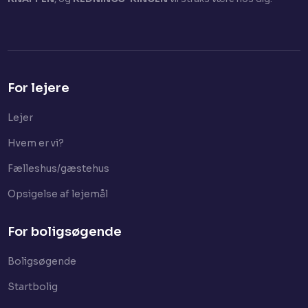
For lejere
Lejer​
Hvem er vi?
Fælleshus/gæstehus
Opsigelse af lejemål
For boligsøgende
Boligsøgende
Startbolig​