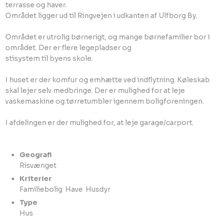
terrasse og haver.
Området ligger ud til Ringvejen i udkanten af Ulfborg By.
Området er utrolig børnerigt, og mange børnefamilier bor i
området. Der er flere legepladser og
stisystem til byens skole.
I huset er der komfur og emhætte ved indflytning. Køleskab
skal lejer selv medbringe. Der er mulighed for at leje
vaskemaskine og tørretumbler igennem boligforeningen.
I afdelingen er der mulighed for, at leje garage/carport.
Geografi
​Risvænget​
Kriterier
Familiebolig ​ Have ​ Husdyr​
Type
​Hus