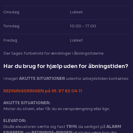
Onsdag
Lukket
Torsdag
10.00 - 17.00
Fredag
Lukket
Der tages for​behold for ændringer i åbningstiderne.
Har du brug for hjælp uden for åbningstiden?​
I meget
AKUTTE SITUATIONER
​ udenfor arbejdstiden kontaktes
​REDNINGSRINGEN på tlf. 97 82 04 11
AKUTTE SITUATIONER:
Mister du strøm, eller får du en rørsprængning eller lign.
ELEVATOR:
Skulle elevatoren sætte sig fast
TRYK
da venligst på
ALARM
KNAPPEN
, og
REDNINGS-RINGEN
vil straks være hos dig.​