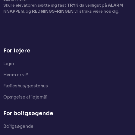
Skulle elevatoren sætte sig fast
TRYK
da venligst på
ALARM
KNAPPEN
, og
REDNINGS-RINGEN
vil straks være hos dig.​
For lejere
Lejer​
Hvem er vi?
Fælleshus/gæstehus
Opsigelse af lejemål
For boligsøgende
Boligsøgende