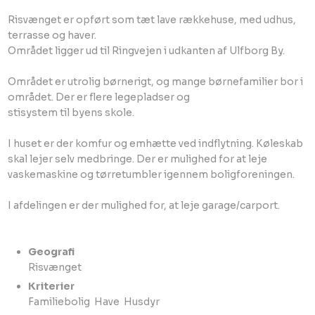
Risvænget er opført som tæt lave rækkehuse, med udhus,
terrasse og haver.
Området ligger ud til Ringvejen i udkanten af Ulfborg By.
Området er utrolig børnerigt, og mange børnefamilier bor i
området. Der er flere legepladser og
stisystem til byens skole.
I huset er der komfur og emhætte ved indflytning. Køleskab
skal lejer selv medbringe. Der er mulighed for at leje
vaskemaskine og tørretumbler igennem boligforeningen.
I afdelingen er der mulighed for, at leje garage/carport.
Geografi
​Risvænget​
Kriterier
Familiebolig ​ Have ​ Husdyr​