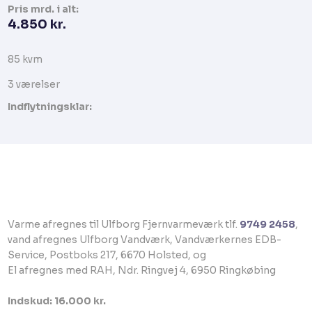
Pris​ mrd. i alt:
4.850 kr.​
85 kvm​​​
​3 værelser​
Indflytningsklar:
​Varme afregnes til Ulfborg Fjernvarmeværk tlf.
9749 2458
,
vand afregnes Ulfborg Vandværk, Vandværkernes EDB-
Service, Postboks 217, 6670 Holsted, og
El afregnes med RAH, Ndr. Ringvej 4, 6950 Ringkøbing
Indskud: 16.000 kr.