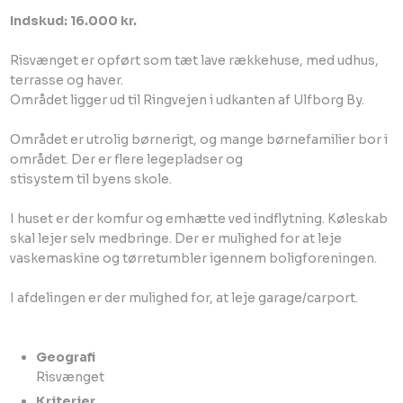
Indskud: 16.000 kr.
Risvænget er opført som tæt lave rækkehuse, med udhus,
terrasse og haver.
Området ligger ud til Ringvejen i udkanten af Ulfborg By.
Området er utrolig børnerigt, og mange børnefamilier bor i
området. Der er flere legepladser og
stisystem til byens skole.
I huset er der komfur og emhætte ved indflytning. Køleskab
skal lejer selv medbringe. Der er mulighed for at leje
vaskemaskine og tørretumbler igennem boligforeningen.
I afdelingen er der mulighed for, at leje garage/carport.
Geografi
​Risvænget​
Kriterier