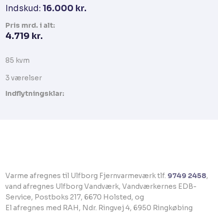
Indskud:
16.000 kr.
Pris​ mrd. i alt:
4.719 kr.​
85 kvm​​​
​3 værelser​
Indflytningsklar:
​Varme afregnes til Ulfborg Fjernvarmeværk tlf.
9749 2458
,
vand afregnes Ulfborg Vandværk, Vandværkernes EDB-
Service, Postboks 217, 6670 Holsted, og
El afregnes med RAH, Ndr. Ringvej 4, 6950 Ringkøbing