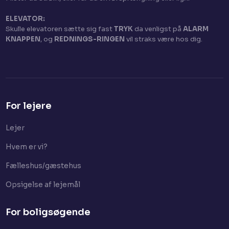
ELEVATOR:
Skulle elevatoren sætte sig fast
TRYK
da venligst på
ALARM
KNAPPEN
, og
REDNINGS-RINGEN
vil straks være hos dig.​
For lejere
Lejer​
Hvem er vi?
Fælleshus/gæstehus
Opsigelse af lejemål
For boligsøgende